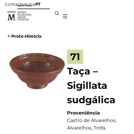
Contactos
Loja
PT
Proto-História
71
Taça –
Sigillata
sudgálica
Proveniência
Castro de Alvarelhos,
Alvarelhos, Trofa.