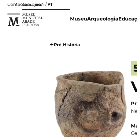
Contactos
Loja
PT
EN
Museu
Arqueologia
Educaç
Pré-História
Pr
Ne
Ma
Ce