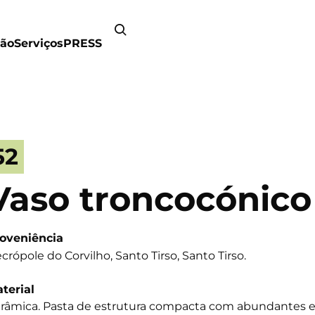
ão
Serviços
PRESS
52
Vaso troncocónico
oveniência
crópole do Corvilho, Santo Tirso, Santo Tirso.
terial
râmica. Pasta de estrutura compacta com abundantes e