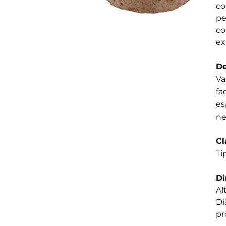
co
pe
co
ex
De
Va
fa
es
ne
Cl
Ti
D
Al
Di
pr