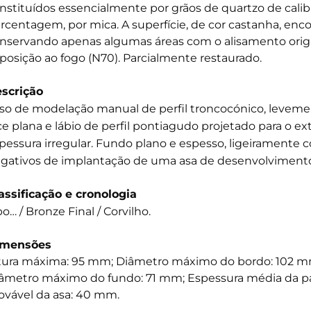
nstituídos essencialmente por grãos de quartzo de cal
rcentagem, por mica. A superfície, de cor castanha, enc
nservando apenas algumas áreas com o alisamento origin
posição ao fogo (N70). Parcialmente restaurado.
scrição
so de modelação manual de perfil troncocónico, leveme
ce plana e lábio de perfil pontiagudo projetado para o ext
pessura irregular. Fundo plano e espesso, ligeiramente c
gativos de implantação de uma asa de desenvolvimento 
assificação e cronologia
po… / Bronze Final / Corvilho.
imensões
tura máxima: 95 mm; Diâmetro máximo do bordo: 102 mm
âmetro máximo do fundo: 71 mm; Espessura média da p
ovável da asa: 40 mm.