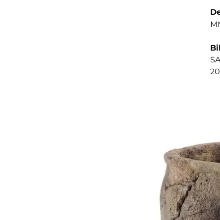
De
MM
Bi
SA
20