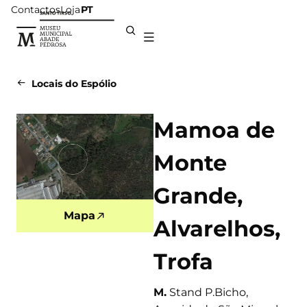
Contactos
Loja
PT
Locais do Espólio
Mamoa de
Monte
Grande,
Mapa
Alvarelhos,
Trofa
M.
Stand P.Bicho,