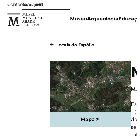
Contactos
Loja
PT
Museu
Arqueologia
Educaç
Locais do Espólio
M.
Es
– 
de
Mapa
se
sa