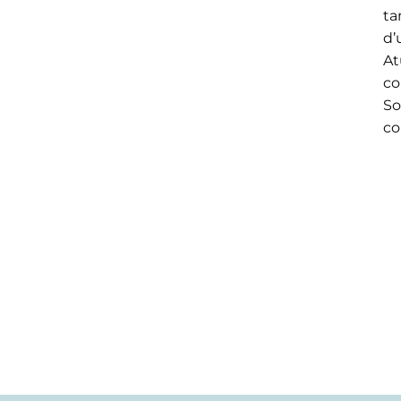
ta
d’
At
co
So
co