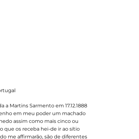
ortugal
da a Martins Sarmento em 17.12.1888
r, tenho em meu poder um machado
nedo assim como mais cinco ou
que os receba hei-de ir ao sítio
ndo me affirmarão, são de diferentes