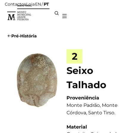
Contactos
Loja
PT
EN
Pré-História
2
Seixo
Talhado
Proveniência
Monte Padrão, Monte
Córdova, Santo Tirso.
Material